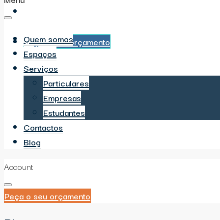
Blog
Quem somos
Peça o seu orçamento
Espaços
Serviços
Particulares
Empresas
Estudantes
Contactos
Blog
Account
Peça o seu orçamento