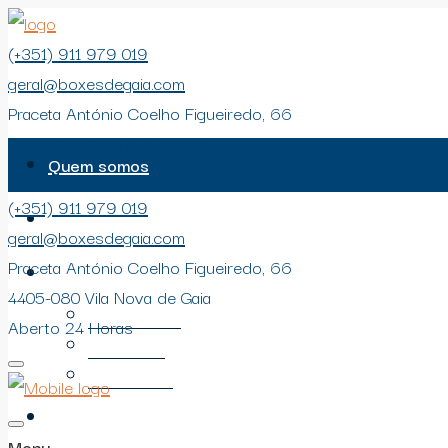
(+351) 911 979 019
geral@boxesdegaia.com
Praceta António Coelho Figueiredo, 66
4405-080 Vila Nova de Gaia
Quem somos
Aberto 24 Horas
(+351) 911 979 019
Espaços
geral@boxesdegaia.com
Praceta António Coelho Figueiredo, 66
Serviços
4405-080 Vila Nova de Gaia
Particulares
Aberto 24 Horas
Empresas
Estudantes
Contactos
Menu