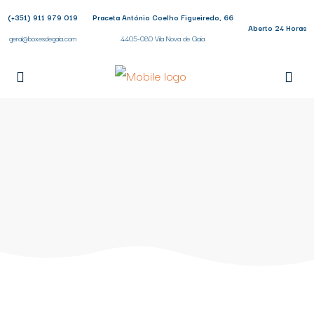
(+351) 911 979 019
Praceta António Coelho Figueiredo, 66
Aberto 24 Horas
geral@boxesdegaia.com
4405-080 Vila Nova de Gaia