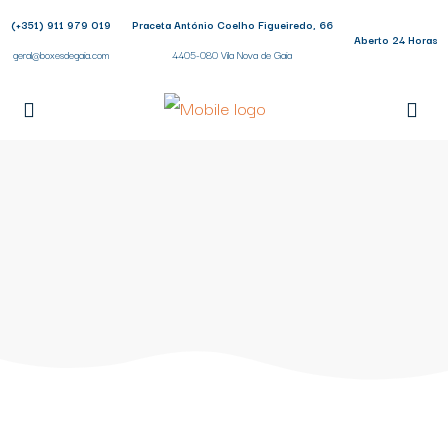
(+351) 911 979 019
Praceta António Coelho Figueiredo, 66
Aberto 24 Horas
geral@boxesdegaia.com
4405-080 Vila Nova de Gaia