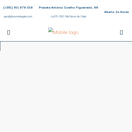
(+351) 911 979 019
Praceta António Coelho Figueiredo, 66
Aberto 24 Horas
geral@boxesdegaia.com
4405-080 Vila Nova de Gaia