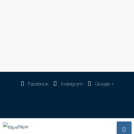
Facebook
Instagram
Google +
© Boxes de gaia - Todos os direitos reservados
filipe